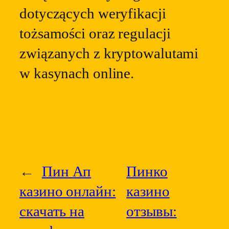
dotyczących weryfikacji
tożsamości oraz regulacji
związanych z kryptowalutami
w kasynach online.
←
Пин Ап
Пинко
казино онлайн:
казино
скачать на
отзывы: