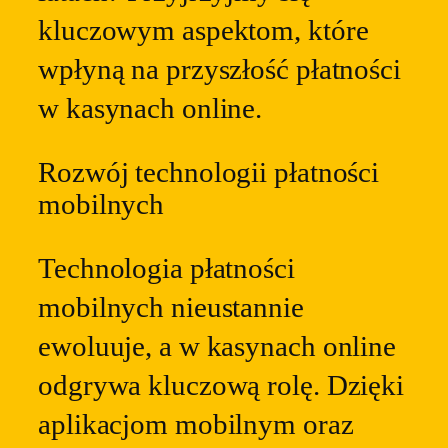
kluczowym aspektom, które
wpłyną na przyszłość płatności
w kasynach online.
Rozwój technologii płatności
mobilnych
Technologia płatności
mobilnych nieustannie
ewoluuje, a w kasynach online
odgrywa kluczową rolę. Dzięki
aplikacjom mobilnym oraz