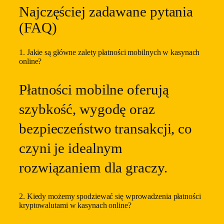
Najczęściej zadawane pytania
(FAQ)
1. Jakie są główne zalety płatności mobilnych w kasynach
online?
Płatności mobilne oferują
szybkość, wygodę oraz
bezpieczeństwo transakcji, co
czyni je idealnym
rozwiązaniem dla graczy.
2. Kiedy możemy spodziewać się wprowadzenia płatności
kryptowalutami w kasynach online?