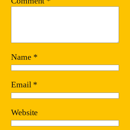
Comment
*
Name
*
Email
*
Website