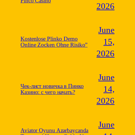
Pinco Casino
2026
June
Kostenlose Plinko Demo
15,
Online Zocken Ohne Risiko”
2026
June
Чек-лист новичка в Пинко
14,
Казино: с чего начать?
2026
June
Aviator Oyunu Azərbaycanda