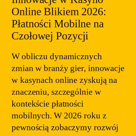
Online Blikiem 2026:
Płatności Mobilne na
Czołowej Pozycji
W obliczu dynamicznych
zmian w branży gier, innowacje
w kasynach online zyskują na
znaczeniu, szczególnie w
kontekście płatności
mobilnych. W 2026 roku z
pewnością zobaczymy rozwój